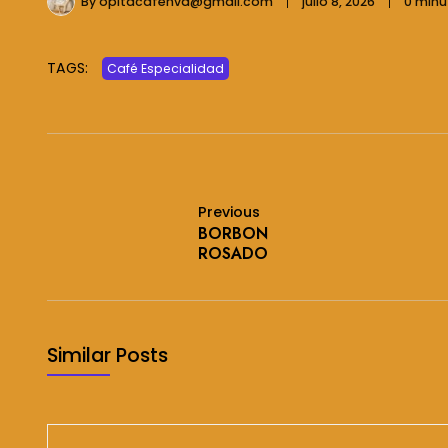
By
opitacafenva@gmail.com
julio 8, 2026
0 minu
TAGS:
Café Especialidad
Previous
BORBON
ROSADO
Similar Posts