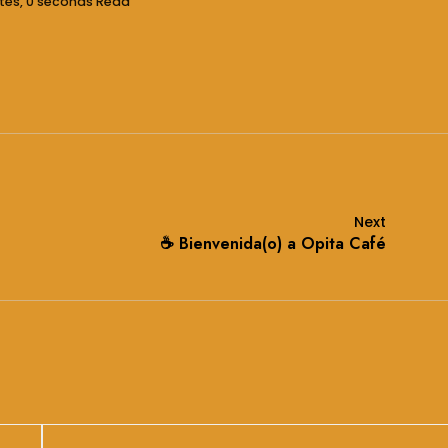
tes, 0 seconds Read
Next
☕ Bienvenida(o) a Opita Café