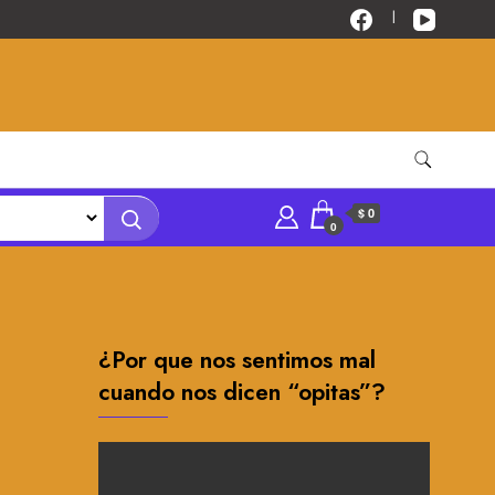
$ 0
0
¿Por que nos sentimos mal
cuando nos dicen “opitas”?