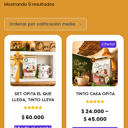
Sorted
Mostrando 9 resultados
by
average
rating
¡Oferta!
SET OPITA EL QUE
TINTO CASA OPITA
LLEGA, TINTO LLEVA
Valorado en
$
24.000
–
5.00
Valorado en
de 5
$
60.000
5.00
$
Price
45.000
de 5
range: