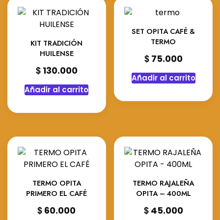
opciones
opci
se
se
pueden
pue
SET OPITA CAFÉ &
TERMO
elegir
elegi
KIT TRADICIÓN
HUILENSE
en
en
$
75.000
la
la
$
130.000
página
pági
Añadir al carrito
de
de
Añadir al carrito
producto
prod
TERMO OPITA
TERMO RAJALEÑA
PRIMERO EL CAFÉ
OPITA – 400ML
$
$
60.000
45.000