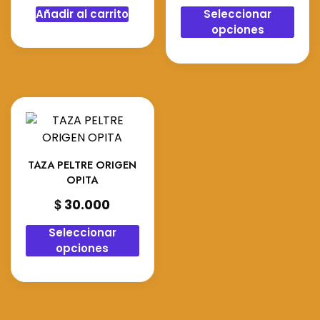
Este
Añadir al carrito
Seleccionar
prod
opciones
tien
múlt
vari
Las
opci
se
pue
elegi
TAZA PELTRE ORIGEN
OPITA
en
la
$
30.000
pági
Este
de
Seleccionar
producto
opciones
prod
tiene
múltiples
variantes.
Las