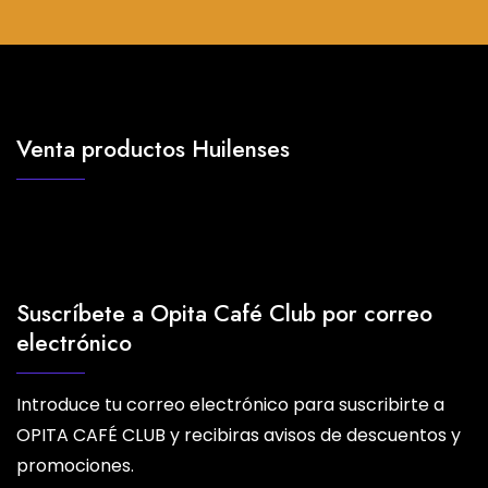
opciones
se
pueden
elegir
en
Venta productos Huilenses
la
página
de
producto
Suscríbete a Opita Café Club por correo
electrónico
Introduce tu correo electrónico para suscribirte a
OPITA CAFÉ CLUB y recibiras avisos de descuentos y
promociones.