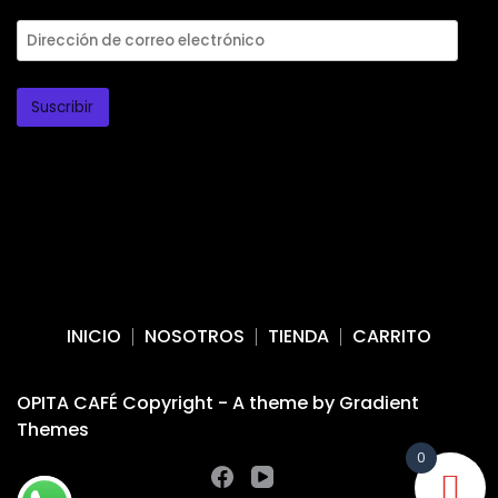
Dirección
de
correo
Suscribir
electrónico
INICIO
NOSOTROS
TIENDA
CARRITO
OPITA CAFÉ Copyright - A theme by Gradient
Themes
0