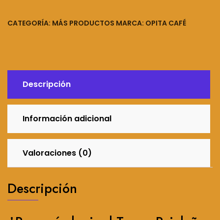
OPITA
-
CATEGORÍA:
MÁS PRODUCTOS
MARCA:
OPITA CAFÉ
400ML
cantidad
Descripción
Información adicional
Valoraciones (0)
Descripción