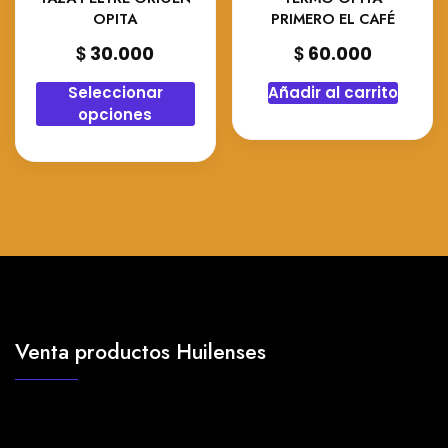
OPITA
PRIMERO EL CAFÉ
$
$
30.000
60.000
Este
Seleccionar
Añadir al carrito
producto
opciones
tiene
múltiples
variantes.
Las
opciones
se
pueden
elegir
en
Venta productos Huilenses
la
página
de
producto